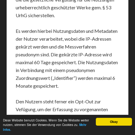
urheberrechtlich geschützter Werke gem. § 53
UrhG sicherstellen.
Es werden hierbei Nutzungsdaten und Metadaten
der Nutzer verarbeitet, wobei die IP-Adressen
gekürzt werden und die Messverfahren
pseudonym sind. Die gekürzte IP-Adresse wird
maximal 60 Tage gespeichert. Die Nutzungsdaten
in Verbindung mit einem pseudonymen
Zuordnungswert („Identifier“) werden maximal 6
Monate gespeichert.
Den Nutzern steht ferner ein Opt-Out zur
Vefügung, um der Erfassung zu vorgenannten
Zwecken zu widersprechen:
Diese Website benutzt Cookies. Wenn Sie die Website weiter
Okay
https://optout.ioam.de
. Weitere Informationen
nutzen, stimmen Sie der Verwendung von Cookies zu.
Mehr
Infos.
können Sie der Datenschutzerklärung von